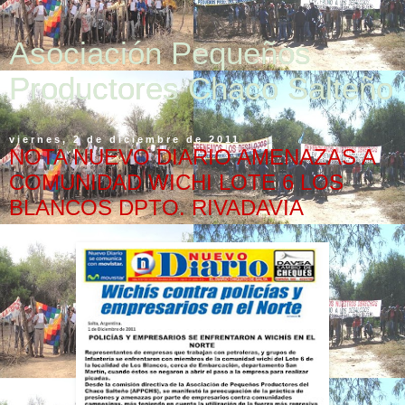
Asociación Pequeños
Productores Chaco Salteño
viernes, 2 de diciembre de 2011
NOTA NUEVO DIARIO AMENAZAS A
COMUNIDAD WICHI LOTE 6 LOS
BLANCOS DPTO. RIVADAVIA